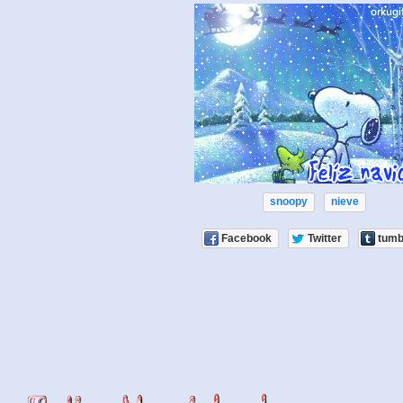
snoopy
nieve
Facebook
Twitter
tumb