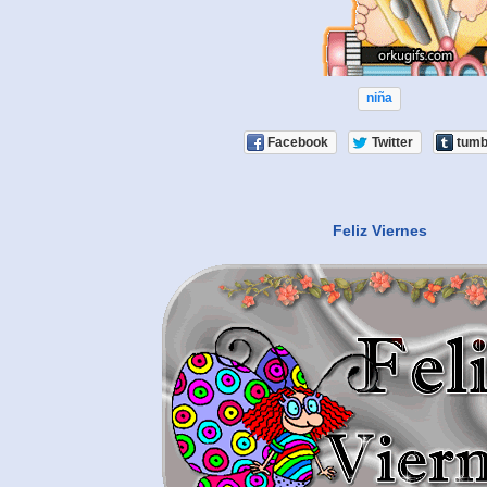
niña
Facebook
Twitter
tumb
Feliz Viernes