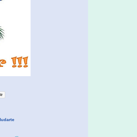
lr
ludarte