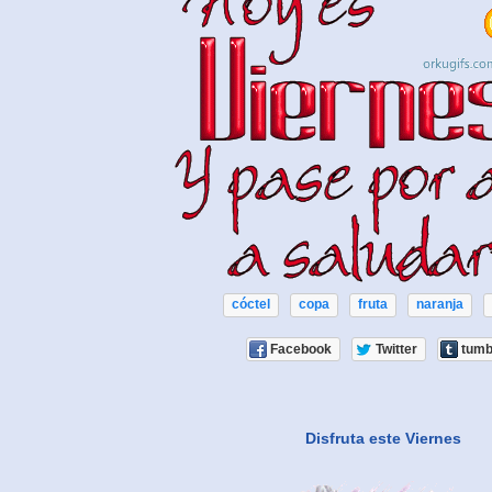
cóctel
copa
fruta
naranja
Facebook
Twitter
tumb
Disfruta este Viernes