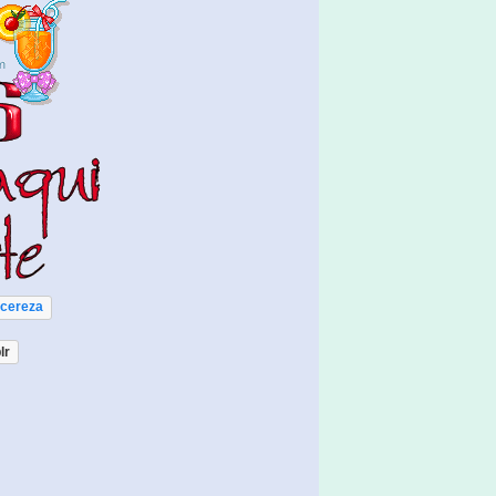
cereza
lr