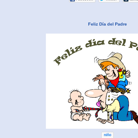
Feliz Día del Padre
niño