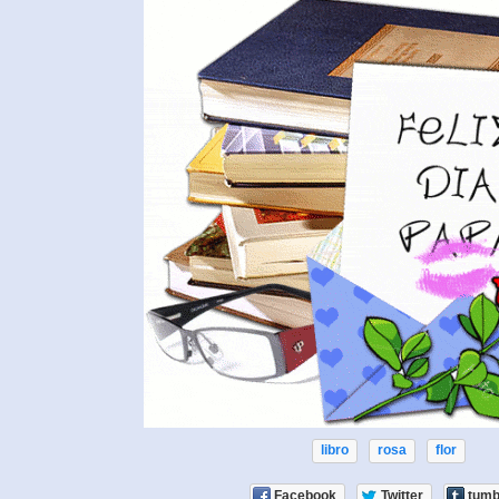
libro
rosa
flor
Facebook
Twitter
tumb