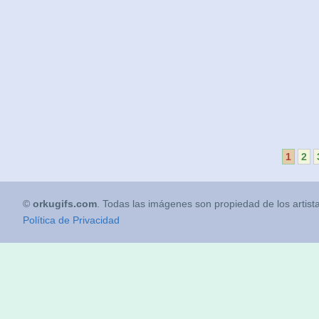
1
2
©
orkugifs.com
. Todas las imágenes son propiedad de los artist
Política de Privacidad