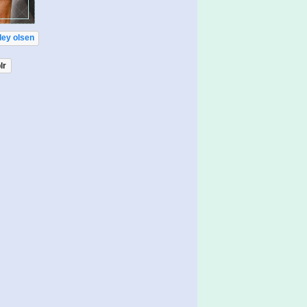
ley olsen
lr