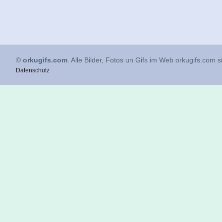
©
orkugifs.com
. Alle Bilder, Fotos un Gifs im Web orkugifs.com 
Datenschutz