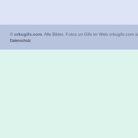
©
orkugifs.com
. Alle Bilder, Fotos un Gifs im Web orkugifs.com 
Datenschutz