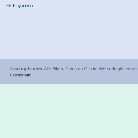
Figuren
©
orkugifs.com
. Alle Bilder, Fotos un Gifs im Web orkugifs.com 
Datenschutz