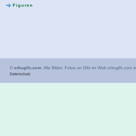
Figuren
©
orkugifs.com
. Alle Bilder, Fotos un Gifs im Web orkugifs.com 
Datenschutz