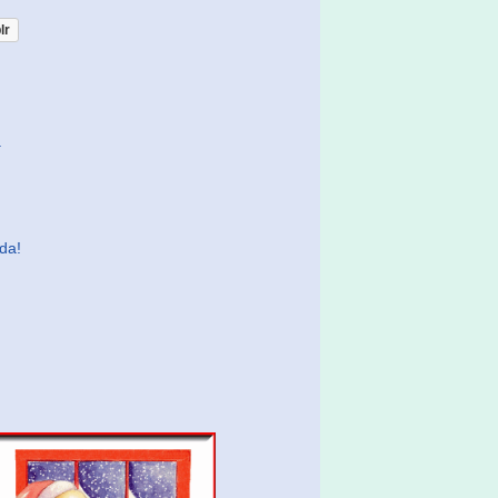
lr
a
da!