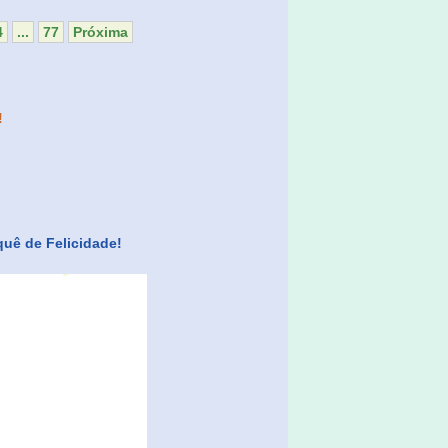
4
...
77
Próxima
!
uê de Felicidade!