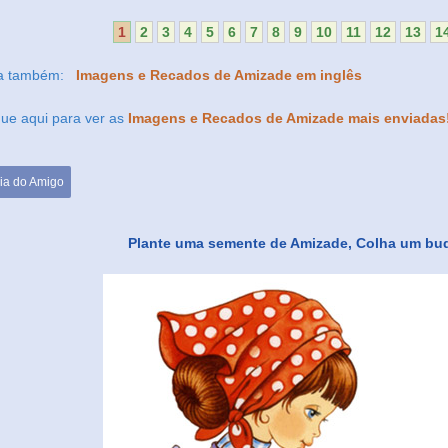
1
2
3
4
5
6
7
8
9
10
11
12
13
1
ja também:
Imagens e Recados de Amizade em inglês
que aqui para ver as
Imagens e Recados de Amizade mais enviadas
ia do Amigo
Plante uma semente de Amizade, Colha um buq