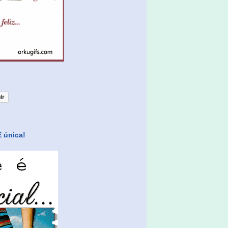
lr
É única!