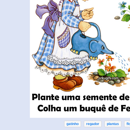
gatinho
regador
plantas
fl