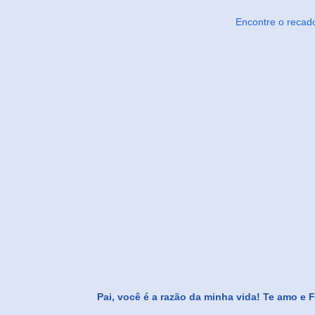
Encontre o recad
Pai, você é a razão da minha vida! Te amo e F