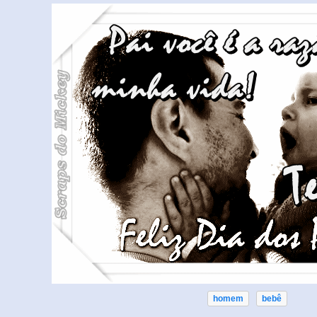
homem
bebê