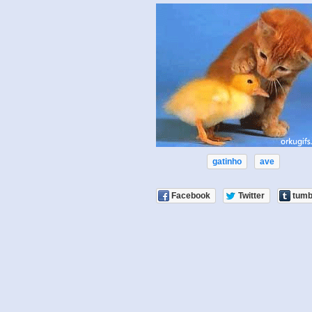
gatinho
ave
Facebook
Twitter
tumb