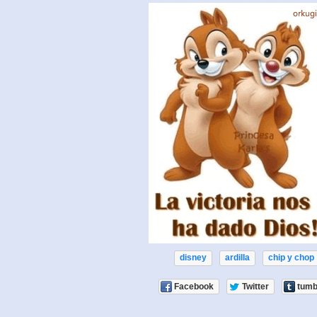
disney
ardilla
chip y chop
Facebook
Twitter
tumb