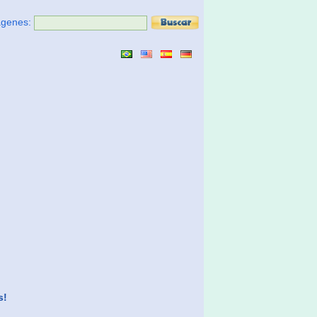
ágenes:
s!