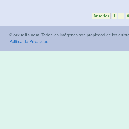
Anterior
1
...
©
orkugifs.com
. Todas las imágenes son propiedad de los artist
Política de Privacidad