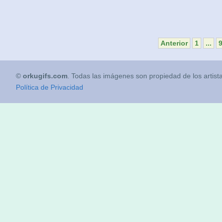
Anterior
1
...
©
orkugifs.com
. Todas las imágenes son propiedad de los artist
Política de Privacidad