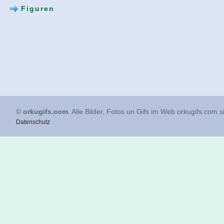
Figuren
©
orkugifs.com
. Alle Bilder, Fotos un Gifs im Web orkugifs.com 
Datenschutz