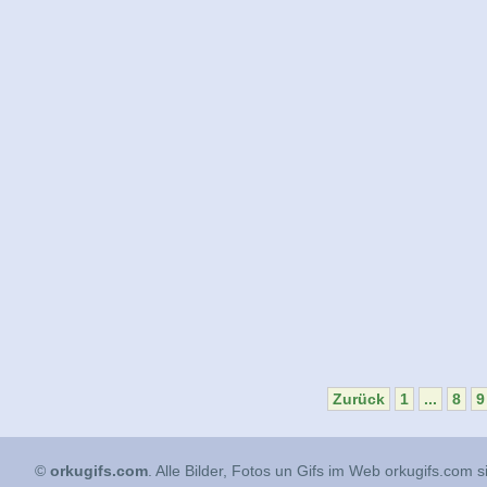
Zurück
1
...
8
9
©
orkugifs.com
. Alle Bilder, Fotos un Gifs im Web orkugifs.com 