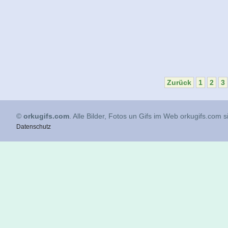
Zurück
1
2
3
©
orkugifs.com
. Alle Bilder, Fotos un Gifs im Web orkugifs.com 
Datenschutz