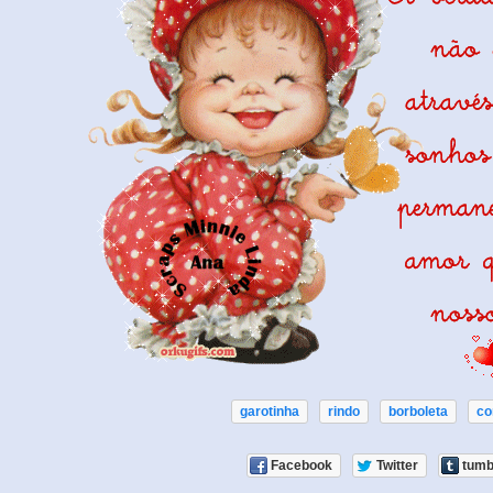
garotinha
rindo
borboleta
co
Facebook
Twitter
tumb