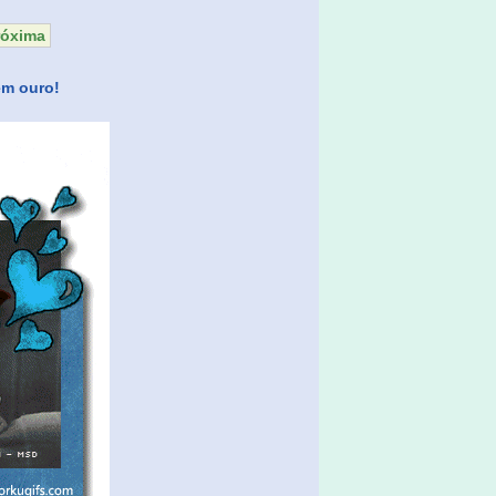
róxima
em ouro!