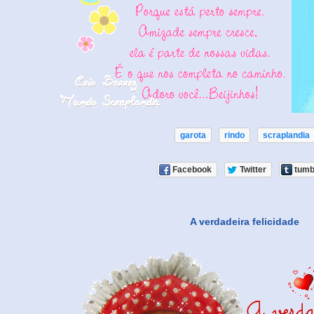
garota
rindo
scraplandia
Facebook
Twitter
tumb
A verdadeira felicidade