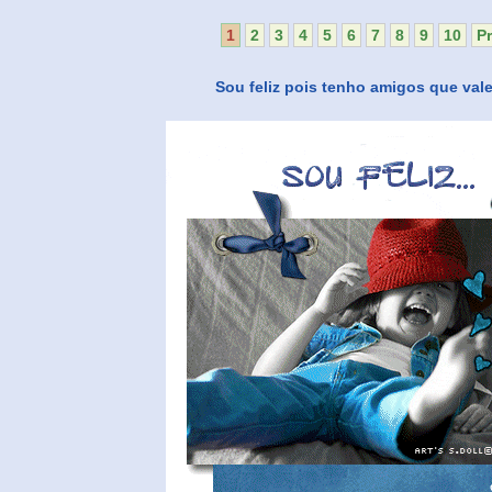
1
2
3
4
5
6
7
8
9
10
P
Sou feliz pois tenho amigos que val