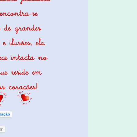
ração
lr