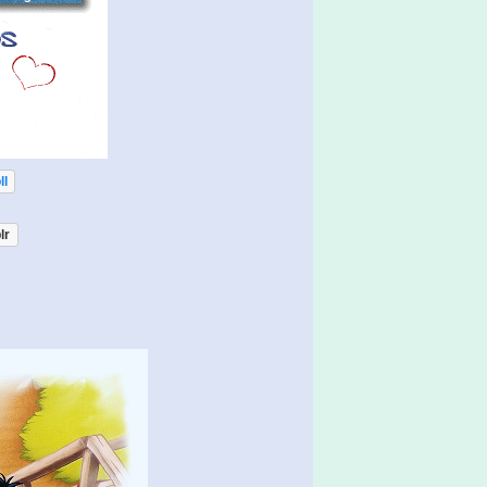
ll
lr