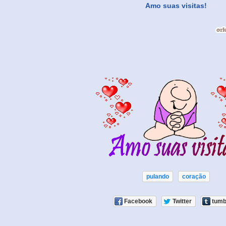
Amo suas visitas!
pulando
coração
Facebook
Twitter
tumb