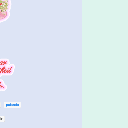
pulando
lr