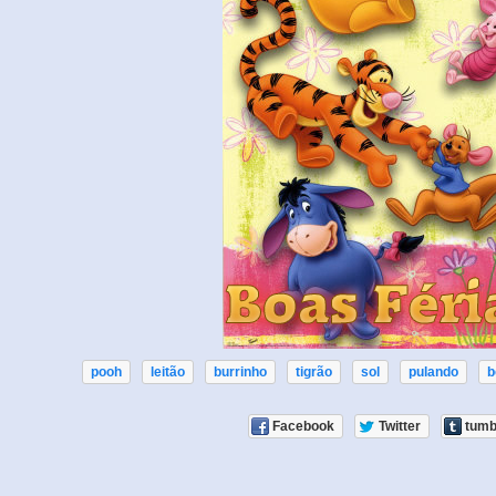
pooh
leitão
burrinho
tigrão
sol
pulando
b
Facebook
Twitter
tumb