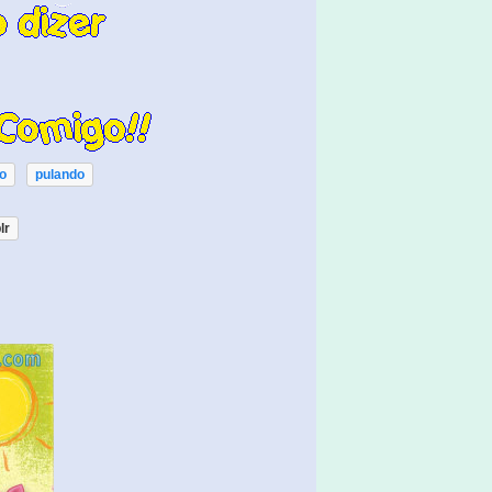
o
pulando
lr