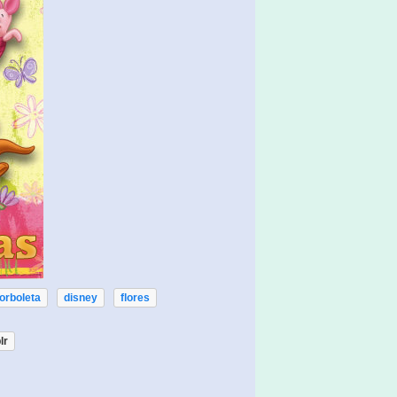
orboleta
disney
flores
lr