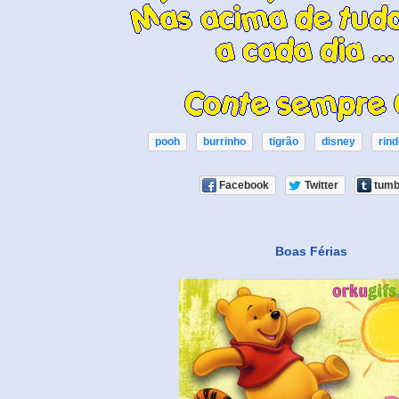
pooh
burrinho
tigrão
disney
rind
Facebook
Twitter
tumb
Boas Férias