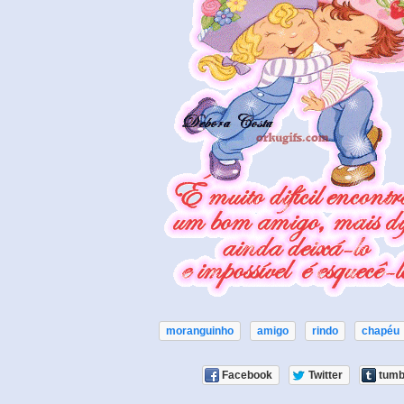
moranguinho
amigo
rindo
chapéu
Facebook
Twitter
tumb