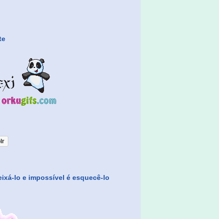
te
lr
eixá-lo e impossível é esquecê-lo