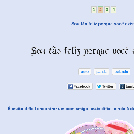
1
2
3
4
Sou tão feliz porque você exis
urso
panda
pulando
Facebook
Twitter
tumb
É muito difícil encontrar um bom amigo, mais difícil ainda é d