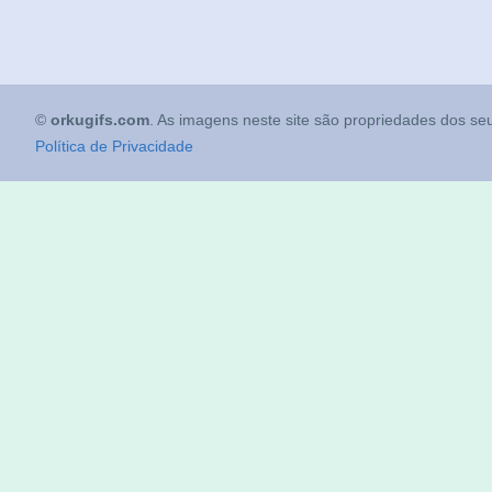
©
orkugifs.com
. As imagens neste site são propriedades dos seu
Política de Privacidade