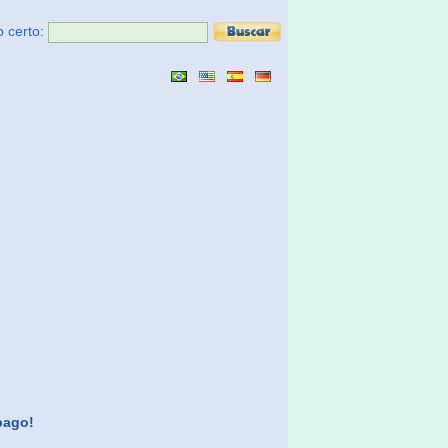
o certo:
pago!