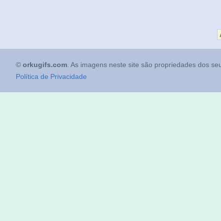
©
orkugifs.com
. As imagens neste site são propriedades dos seu
Política de Privacidade