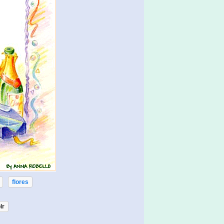
flores
lr