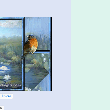
árvore
lr