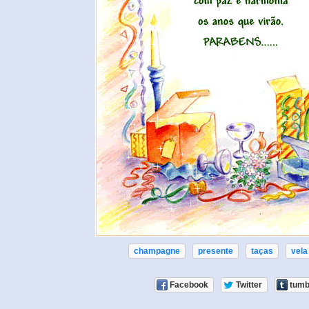
champagne
presente
taças
vela
Facebook
Twitter
tumb