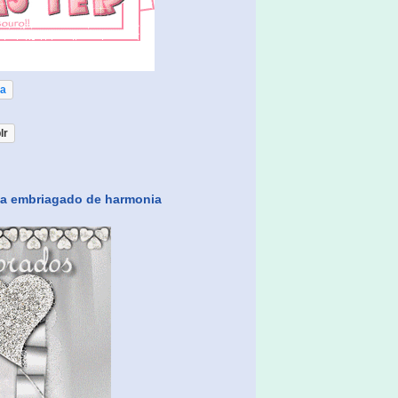
oa
lr
ica embriagado de harmonia