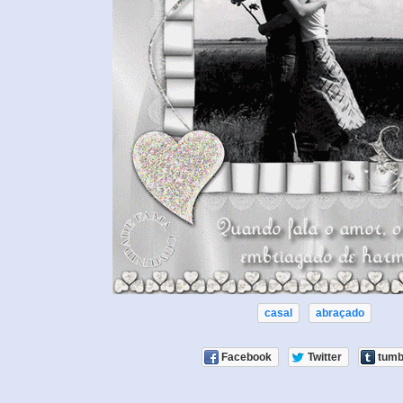
casal
abraçado
Facebook
Twitter
tumb