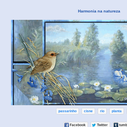
Harmonia na natureza
passarinho
cisne
rio
planta
Facebook
Twitter
tumb