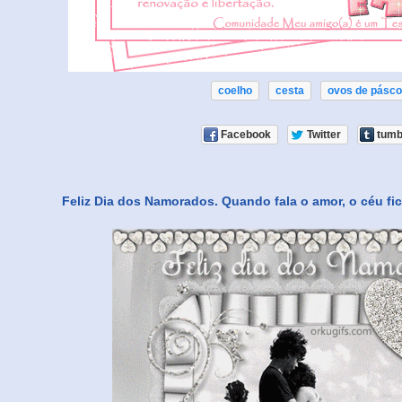
coelho
cesta
ovos de pásc
Facebook
Twitter
tumb
Feliz Dia dos Namorados. Quando fala o amor, o céu f