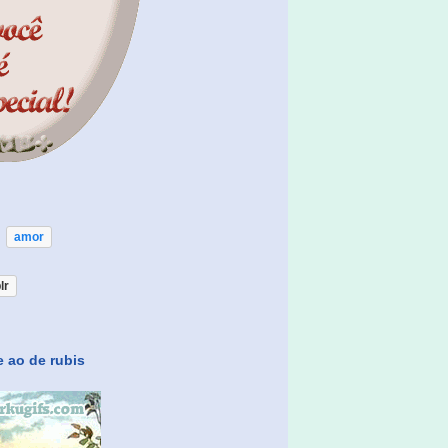
amor
lr
e ao de rubis