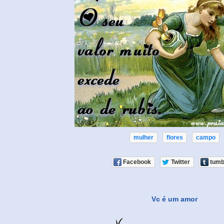
mulher
flores
campo
Facebook
Twitter
tumb
Vc é um amor