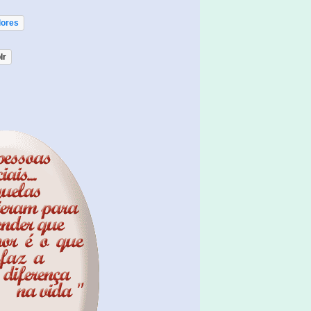
lores
lr