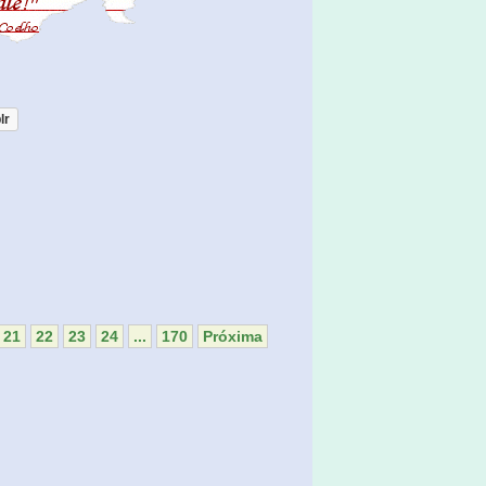
lr
21
22
23
24
...
170
Próxima