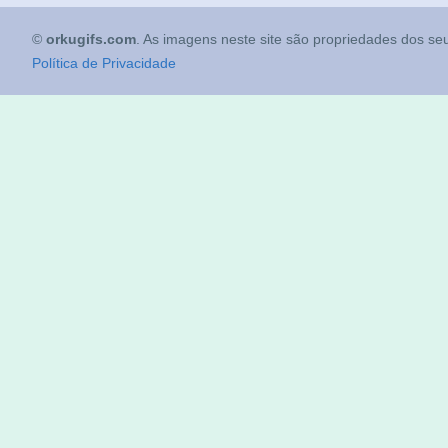
©
orkugifs.com
. As imagens neste site são propriedades dos seu
Política de Privacidade