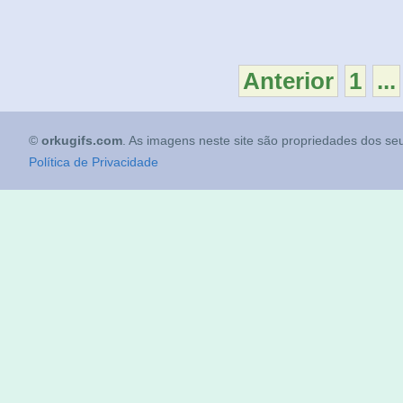
Anterior
1
...
©
orkugifs.com
. As imagens neste site são propriedades dos seu
Política de Privacidade