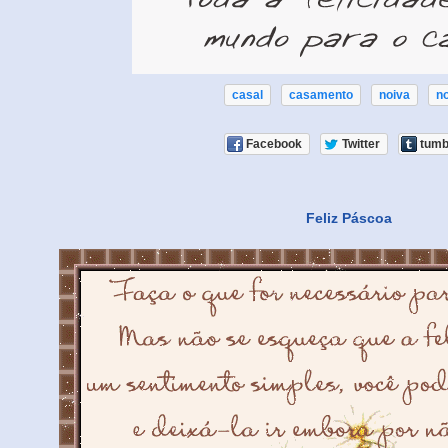
casal
casamento
noiva
no
Facebook
Twitter
tumb
Feliz Páscoa