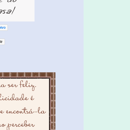
ivo
lr