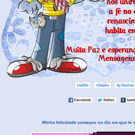
coelho
chapéu
by imortal
Facebook
Twitter
tumb
Minha felicidade começou no dia em que te c