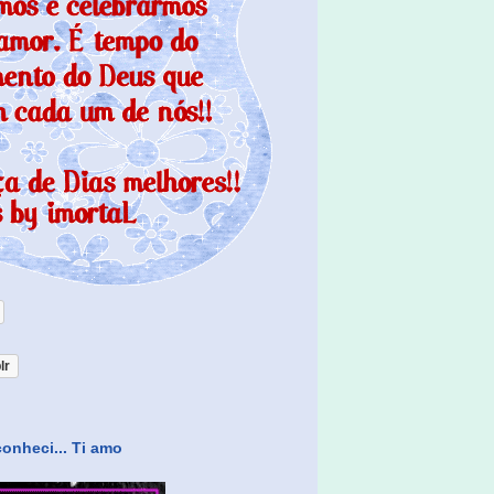
lr
onheci... Ti amo