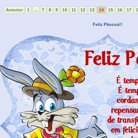
Anterior
1
...
7
8
9
10
11
12
13
14
15
16
17
Feliz Páscoa!!