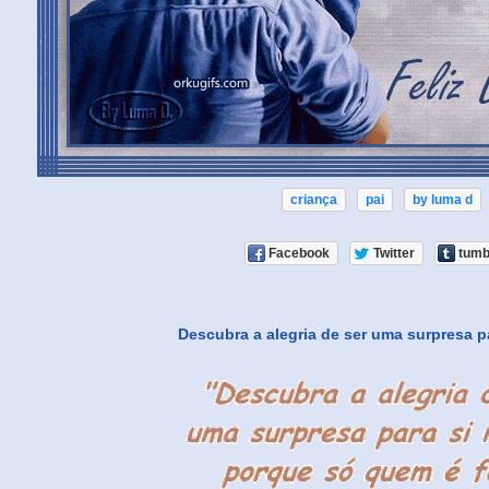
criança
pai
by luma d
Facebook
Twitter
tumb
Descubra a alegria de ser uma surpresa 