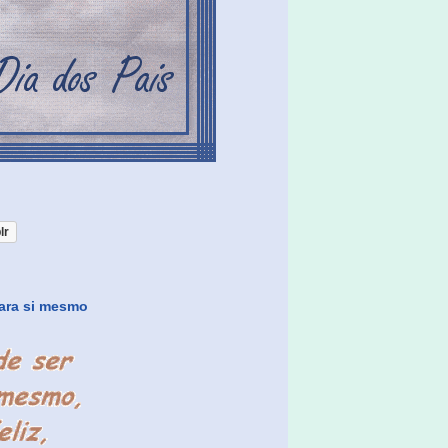
lr
para si mesmo