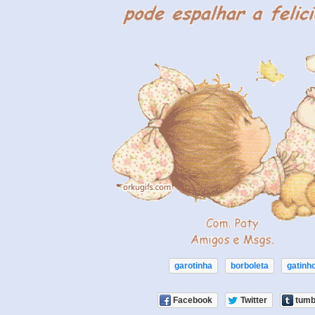
garotinha
borboleta
gatinh
Facebook
Twitter
tumb