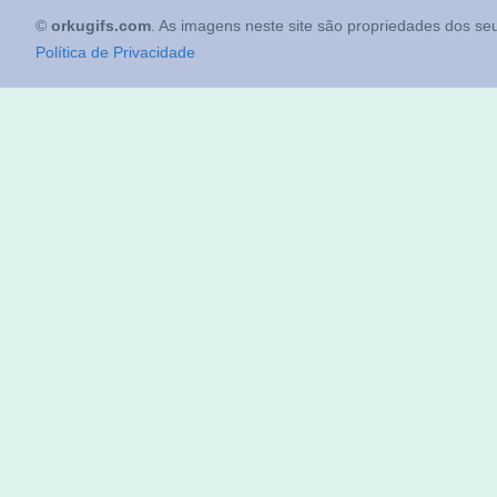
©
orkugifs.com
. As imagens neste site são propriedades dos seu
Política de Privacidade