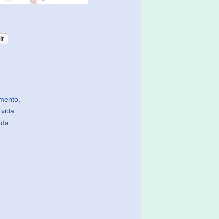
lr
mento,
 vida
ada