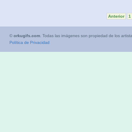
Anterior
1
©
orkugifs.com
. Todas las imágenes son propiedad de los artist
Política de Privacidad