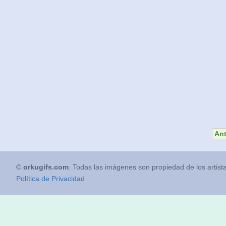
Ant
©
orkugifs.com
. Todas las imágenes son propiedad de los artist
Política de Privacidad