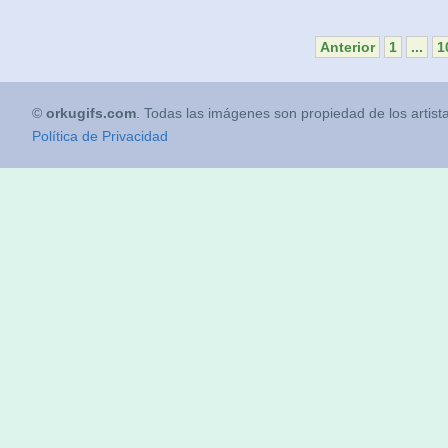
Anterior
1
...
1
©
orkugifs.com
. Todas las imágenes son propiedad de los artist
Política de Privacidad