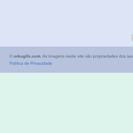
©
orkugifs.com
. As imagens neste site são propriedades dos seu
Política de Privacidade