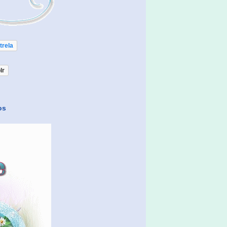
trela
lr
os