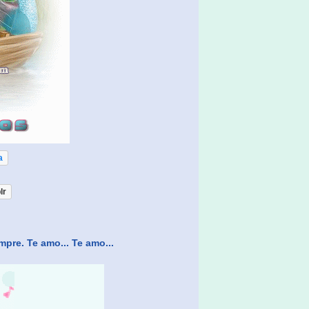
a
lr
pre. Te amo... Te amo...