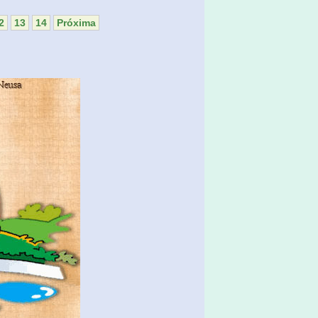
2
13
14
Próxima