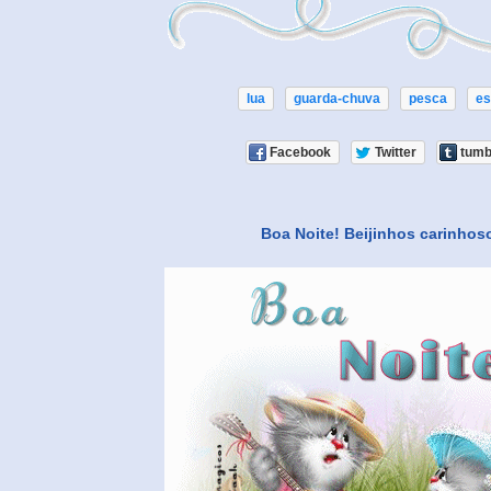
lua
guarda-chuva
pesca
es
Facebook
Twitter
tumb
Boa Noite! Beijinhos carinhos