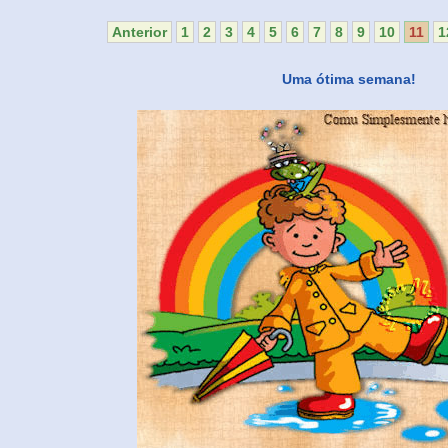
Anterior
1
2
3
4
5
6
7
8
9
10
11
1
Uma ótima semana!