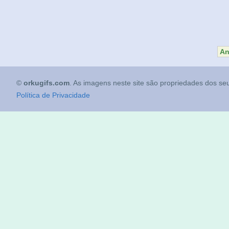
An
©
orkugifs.com
. As imagens neste site são propriedades dos seu
Política de Privacidade