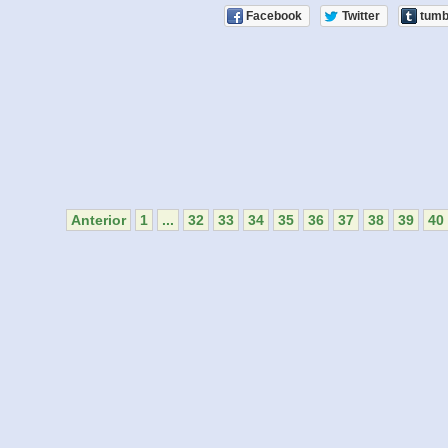
Facebook
Twitter
tumb
Anterior
1
...
32
33
34
35
36
37
38
39
40