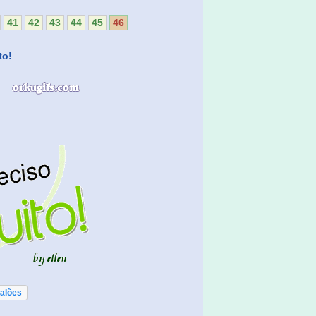
41
42
43
44
45
46
to!
alões