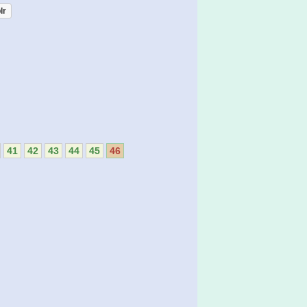
lr
41
42
43
44
45
46