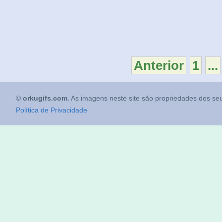
Anterior
1
...
©
orkugifs.com
. As imagens neste site são propriedades dos seu
Política de Privacidade