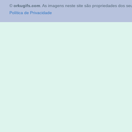
©
orkugifs.com
. As imagens neste site são propriedades dos seu
Política de Privacidade