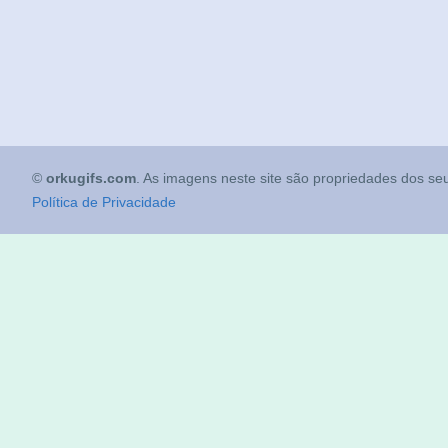
©
orkugifs.com
. As imagens neste site são propriedades dos seu
Política de Privacidade