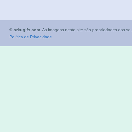
©
orkugifs.com
. As imagens neste site são propriedades dos seu
Política de Privacidade