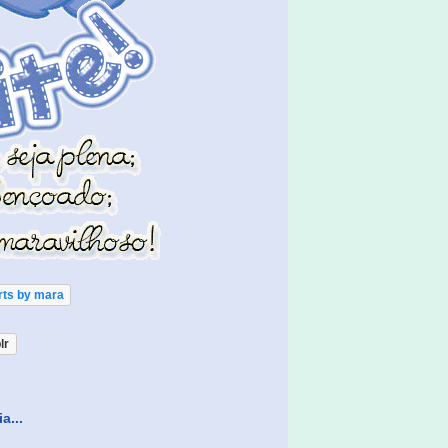
rts by mara
lr
a...