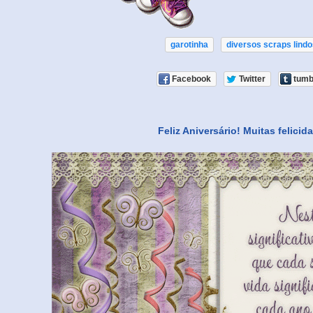
garotinha
diversos scraps lind
Facebook
Twitter
tumb
Feliz Aniversário! Muitas felicid