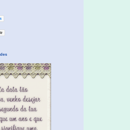
os
lr
ades