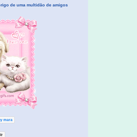
brigo de uma multidão de amigos
by mara
lr