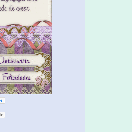
ps
lr