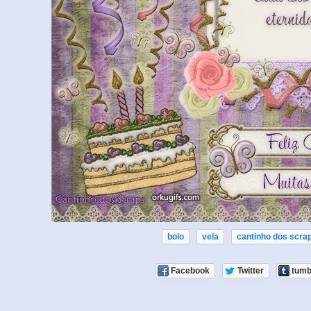
bolo
vela
cantinho dos scra
Facebook
Twitter
tumb