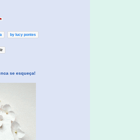
a
by lucy pontes
lr
unca se esqueça!