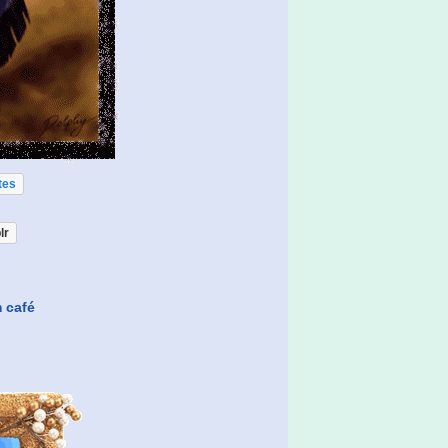
tes
lr
 café