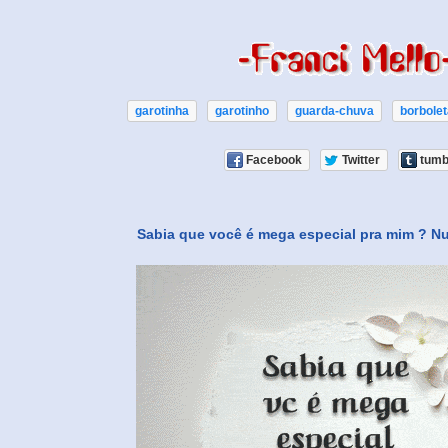
garotinha
garotinho
guarda-chuva
borbolet
Facebook
Twitter
tumb
Sabia que você é mega especial pra mim ? N