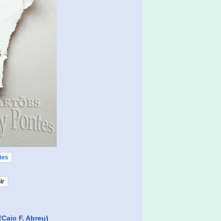
tes
lr
(Caio F. Abreu)