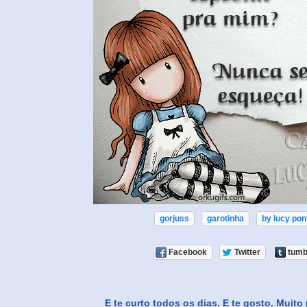
gorjuss
garotinha
by lucy pon
Facebook
Twitter
tumb
E te curto todos os dias. E te gosto. Muito 