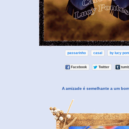
passarinho
casal
by lucy pon
Facebook
Twitter
tumb
A amizade é semelhante a um bom