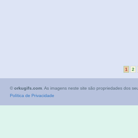
1
2
©
orkugifs.com
. As imagens neste site são propriedades dos seu
Política de Privacidade