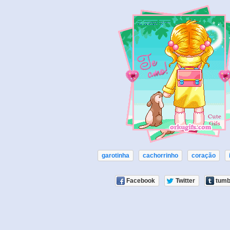
garotinha
cachorrinho
coração
Facebook
Twitter
tumb