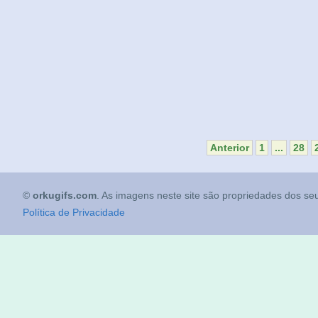
Anterior
1
...
28
©
orkugifs.com
. As imagens neste site são propriedades dos seu
Política de Privacidade