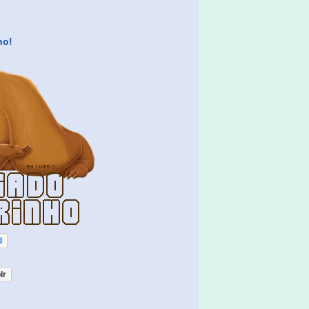
ho!
d
lr