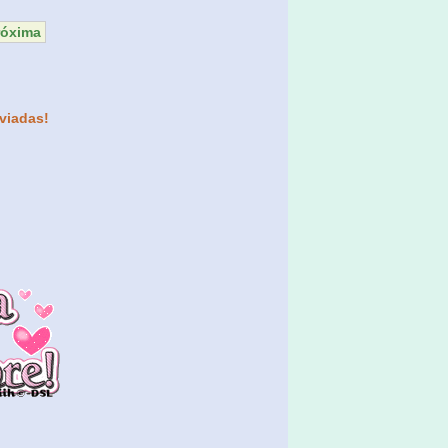
róxima
viadas!