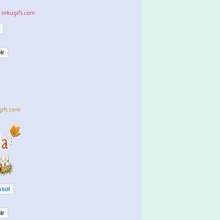
lr
ssol
lr