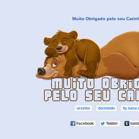
Muito Obrigado pelo seu Carin
ursinho
dormindo
by luma 
Facebook
Twitter
tumb