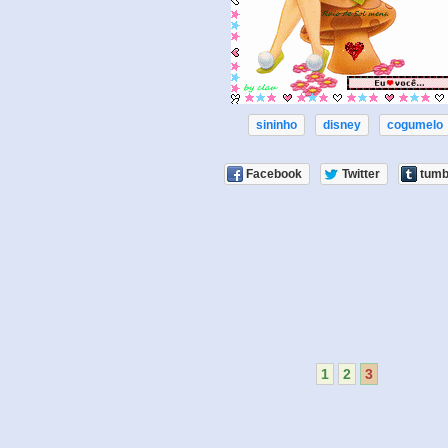
sininho
disney
cogumelo
Facebook
Twitter
tumb
1
2
3