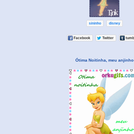
sininho
disney
Facebook
Twitter
tumb
Ótima Noitinha, meu anjinho